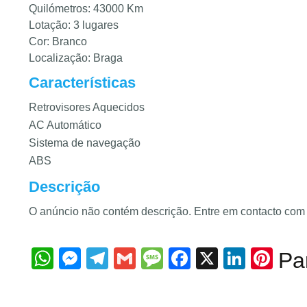
Quilómetros: 43000 Km
Lotação: 3 lugares
Cor: Branco
Localização: Braga
Características
Retrovisores Aquecidos
AC Automático
Sistema de navegação
ABS
Descrição
O anúncio não contém descrição. Entre em contacto com 
WhatsApp
Messenger
Telegram
Gmail
Message
Facebook
X
Linke
Pin
Par