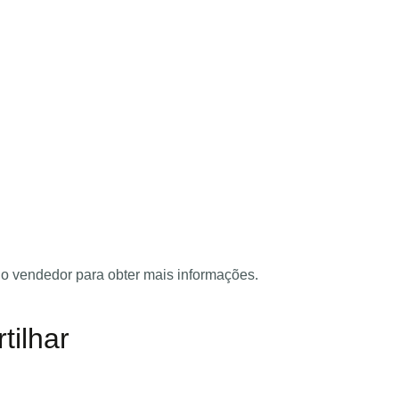
o vendedor para obter mais informações.
dIn
terest
tilhar