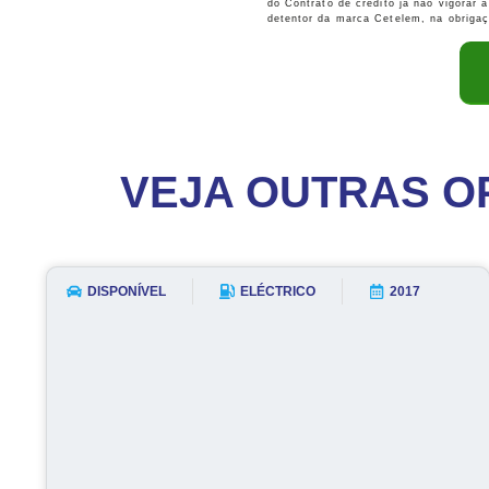
do Contrato de crédito já não vigorar
detentor da marca Cetelem, na obriga
VEJA OUTRAS O
DISPONÍVEL
ELÉCTRICO
2017