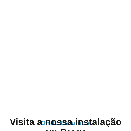
Visita a nossa instalação
Onde Estamos