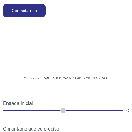
Contacta-nos
Taxas desde: TAN:
10,36%
TAEG:
12,0%
MTIC:
3.614,00
€
Entrada inicial
€
O montante que eu preciso