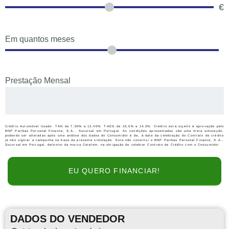
€
Em quantos meses
Prestação Mensal
Crédito Automóvel Usado: TAN de 7,50% a 12,40%. TAEG de 10,0% a 14,3%. Crédito está sujeito à aprovação pelo
BNP Paribas Personal Finance, S.A., Sucursal em Portugal. As condições apresentadas são uma mera simulação,
podendo ser alteradas após uma análise dos dados do Consumidor e de, à data da celebração do Contrato de crédito
já não vigorar a campanha na base da presente simulação. Esta não constitui o BNP Paribas Personal Finance, S.A.,
Sucursal em Portugal, detentor da marca Cetelem, na obrigação de celebrar Contrato de Crédito com o Consumidor.
EU QUERO FINANCIAR!
DADOS DO VENDEDOR