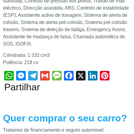
start/stop, Controlo de pressão dos pneus, Travão de mão
eléctrico, Direcção assistida, ABS, Controlo de estabilidade
(ESP), Assistente activo de travagem, Sistema de alerta de
colisão, Sistema de alerta pré-colisão, Sistema pré-colisão
traseiro, Sistema de deteção de fadiga, Emergency Assist,
Assistente de mudança de faixa, Chamada automática de
SOS, ISOFIX.
Cilindrada: 1 332 cm3
Potência: 218 cv
WhatsApp
Messenger
Telegram
Gmail
Message
Facebook
X
LinkedIn
Pinte
Partilhar
Quer comprar o seu carro?
Tratamos de financiamento e seguro automóvel.