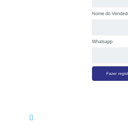
Nome do Vended
Whatsapp
Fazer regis
Telefone
253203720