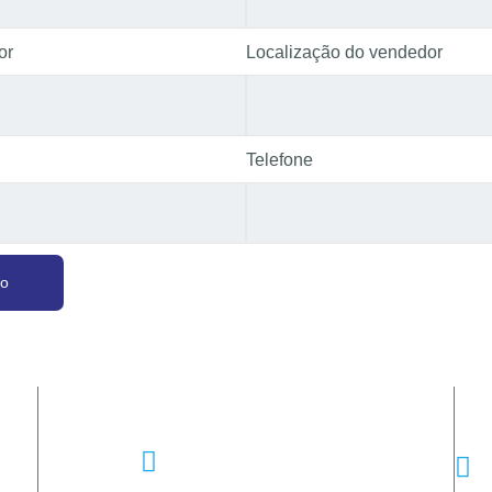
or
Localização do vendedor
Telefone
to
Email
geral@doctorglass.pt