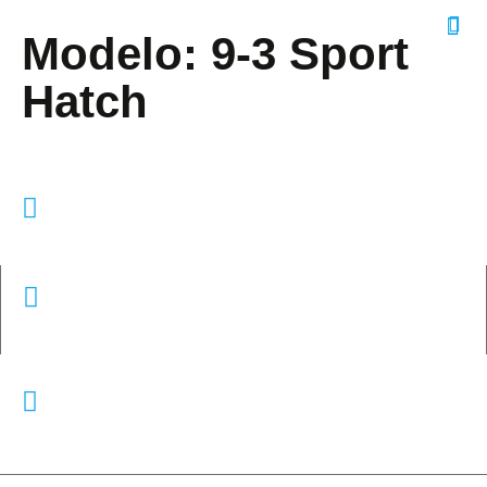
Modelo:
9-3 Sport
Hatch
Telefone
253203720
Email
geral@doctorglass.pt
Morada
R. Cidade do Porto 161 165, Ferreiros, 4705-086
Braga