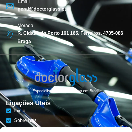
Email
geral@doctorglass.pt
Morada
R. Cidade do Porto 161 165, Ferreiros, 4705-086
Braga
Especialistas em vidros auto em Braga
Ligações Úteis
Início
Sobre Nós
Reparação vidros auto