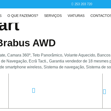
253 203 720
S
O QUE FAZEMOS?
SERVIÇOS
VIATURAS
CONTACTO
art
 Brabus AWD
e, Camara 360º, Teto Panorâmico, Volante Aquecido, Bancos 
 de Navegação, Ecrã Tacti., Garantia vendedor de 18 mesmes p
 de smartphone wireless, Sistema de navegação, Sistema de so
Email
geral@doctorglass.pt