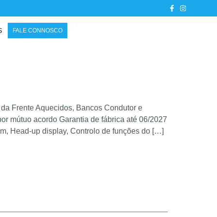
S
FALE CONNOSCO
da Frente Aquecidos, Bancos Condutor e
or mútuo acordo Garantia de fábrica até 06/2027
m, Head-up display, Controlo de funções do […]
Morada
R. Cidade do Porto 161 165, Ferreiros, 4705-
086 Braga