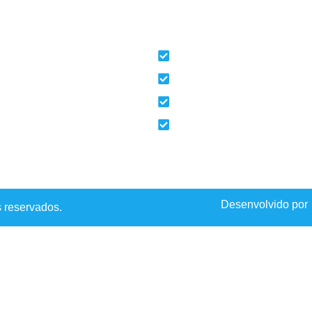
ões Úteis
Empresa
o
Viaturas
e Nós
Contactos
ração vidros auto
Livro de Reclamações
tituição vidros auto
Políticas de Privacidade
Desenvolvido por
s reservados.