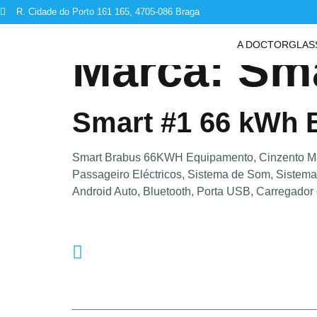
R. Cidade do Porto 161 165, 4705-086 Braga
A DOCTORGLAS
Marca:
Sm
Smart #1 66 kWh
Smart Brabus 66KWH Equipamento, Cinzento Mat
Passageiro Eléctricos, Sistema de Som, Sistema
Android Auto, Bluetooth, Porta USB, Carregador
Telefone
253203720