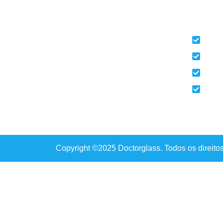
Ligaç
Especialistas em vidros auto em Braga
Iníci
Sobr
Repa
Subs
Copyright ©2025 Doctorglass. Todos os direito