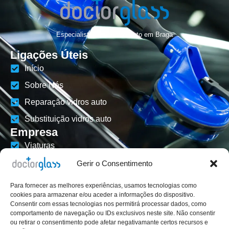
Especialistas em vidros auto em Braga
Ligações Úteis
Início
Sobre Nós
Reparação vidros auto
Substituição vidros auto
Empresa
Viaturas
Contactos
Gerir o Consentimento
Livro de Reclamações
Para fornecer as melhores experiências, usamos tecnologias como
cookies para armazenar e/ou aceder a informações do dispositivo.
Políticas de Privacidade
Consentir com essas tecnologias nos permitirá processar dados, como
Social
comportamento de navegação ou IDs exclusivos neste site. Não consentir
ou retirar o consentimento pode afetar negativamante certos recursos e