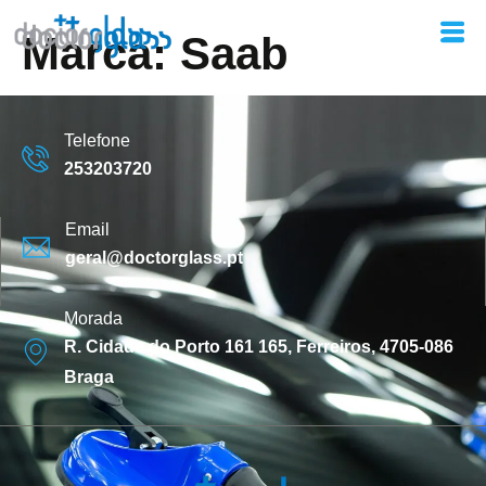
Marca:
Saab
Telefone
253203720
Email
geral@doctorglass.pt
Morada
R. Cidade do Porto 161 165, Ferreiros, 4705-086
Braga